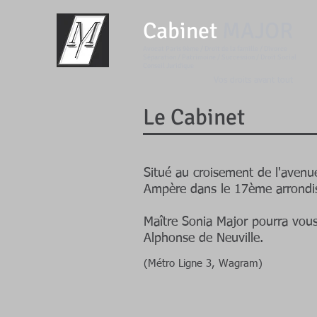
Cabinet
MAJOR
Avocat Paris 9ème / Droit de la famille / Divorce
Séparation /
Patrimoine / Succession / Droit Social
Conseil Juridique
Vos droits avant tout
Le Cabinet
Situé au croisement de l'aven
Ampère dans le 17ème arrondis
Maître Sonia Major pourra vous
Alphonse de Neuville.
(Métro Ligne 3, Wagram)